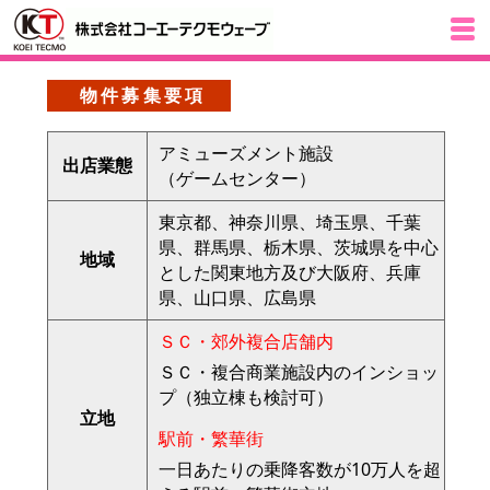
物件募集要項
アミューズメント施設
出店業態
（ゲームセンター）
東京都、神奈川県、埼玉県、千葉
県、群馬県、栃木県、茨城県を中心
地域
とした関東
地方及び大阪府、兵庫
県、山口県、広島県
ＳＣ・郊外複合店舗内
ＳＣ・複合商業施設内のインショッ
プ（独立棟も検討可）
立地
駅前・繁華街
一日あたりの乗降客数が10万人を超