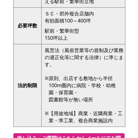
える駅前・繁華街立地
ＳＣ・郊外複合店舗内
有効面積100～400坪
必要坪数
駅前・繁華街型
150坪以上
風営法（風俗営業等の規制及び業務
の適正化等に関する法律）に準じま
す。
※
原則、出店する敷地から半径
法的制限
100m圏内に病院・学校・幼稚
園・保育園・
図書館等が無い場所
※
【用途地域】商業・近隣商業・工
業・準工業、複合商業施設内