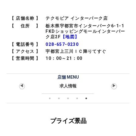
【 店舗名称 】
テクモピア インターパーク店
【 住所 】
栃木県宇都宮市インターパーク6-1-1
FKDショッピングモールインターパー
ク店2F
【地図】
【 電話番号 】
028-657-0230
【 アクセス 】
宇都宮上三川ＩＣ降りてすぐ
【 営業時間 】
10：00～21：00
店舗 MENU
◀
▶
一覧
求人情報
プライズ景品